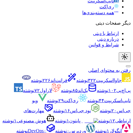
تایپ‌اسکریپت
ری‌اکت
همه دسته‌بندی‌ها
دیگر صفحات دیتی
ارتباط با دیتی
درباره دیتی
شرایط و قوانین
رفتن به محتوای اصلی
جاوااسکریپت
۳۲۲
نوشته
فرانت‌اند
۲۲۶
نوشته
پی‌اچ‌پی
۱۰۲
نوشته
بک‌اند
۸۵
نوشته
لاراول
۷۲
نوشته
تایپ‌اسکریپت
۴۴
نوشته
ری‌اکت
۲۹
نوشته
ویو
جی‌اس
۲۰
نوشته
نود جی‌اس
۱۶
نوشته
مهارت‌های
ارتباطی
۱۲
نوشته
پایتون
۱
نوشته
هوش مصنوعی
۱
نوشته
انگولار
۱
نوشته
وردپرس
۰
نوشته
۰
DevOps
نوشته