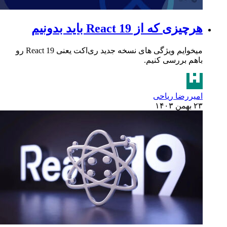
هرچیزی که از React 19 باید بدونیم
میخوایم ویژگی های نسخه جدید ری‌اکت یعنی React 19 رو
باهم بررسی کنیم.
امیررضا ریاحی
۲۳ بهمن ۱۴۰۳