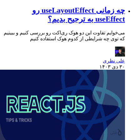
چه زمانی useLayoutEffect رو
useEffect به ترجیح بدیم؟
می‌خوایم تفاوت این دو هوک ری‌اکت رو بررسی کنیم و ببینیم
که توی چه شرایطی از کدوم هوک استفاده کنیم
علی نظری
۳۰ دی ۱۴۰۳