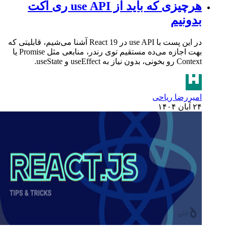
هرچیزی که باید از use API ری اکت
بدونیم
در این پست با use API در React 19 آشنا می‌شیم، قابلیتی که
بهت اجازه می‌ده مستقیم توی رندر، منابعی مثل Promise یا
Context رو بخونی، بدون نیاز به useEffect و useState.
امیررضا ریاحی
۲۴ آبان ۱۴۰۴