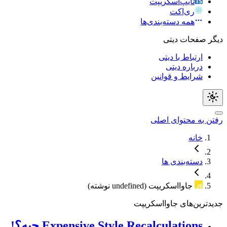
تایپ‌اسکریپت
ری‌اکت
همه دسته‌بندی‌ها
دیگر صفحات دیتی
ارتباط با دیتی
درباره دیتی
شرایط و قوانین
رفتن به محتوای اصلی
خانه
دسته‌بندی ها
جاوااسکریپت
(
undefined
نوشته)
جدیدترین‌های جاوااسکریپت
Expensive Style Recalculations چیه؟!